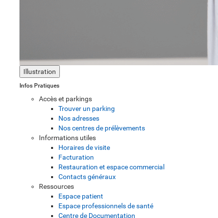
Illustration
Infos Pratiques
Accès et parkings
Trouver un parking
Nos adresses
Nos centres de prélèvements
Informations utiles
Horaires de visite
Facturation
Restauration et espace commercial
Contacts généraux
Ressources
Espace patient
Espace professionnels de santé
Centre de Documentation