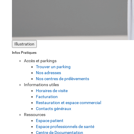
Illustration
Infos Pratiques
Accès et parkings
Trouver un parking
Nos adresses
Nos centres de prélèvements
Informations utiles
Horaires de visite
Facturation
Restauration et espace commercial
Contacts généraux
Ressources
Espace patient
Espace professionnels de santé
Centre de Documentation