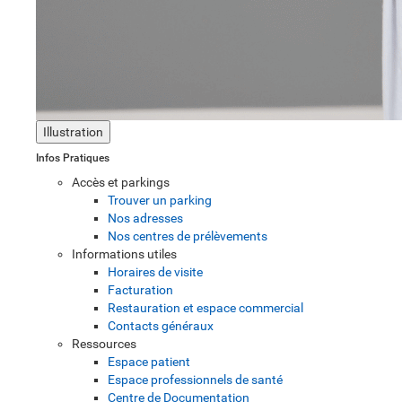
Illustration
Infos Pratiques
Accès et parkings
Trouver un parking
Nos adresses
Nos centres de prélèvements
Informations utiles
Horaires de visite
Facturation
Restauration et espace commercial
Contacts généraux
Ressources
Espace patient
Espace professionnels de santé
Centre de Documentation