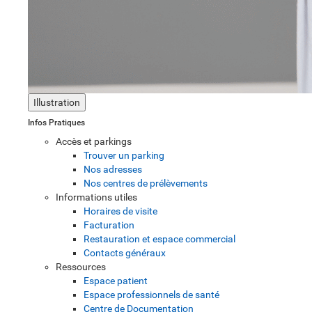
Illustration
Infos Pratiques
Accès et parkings
Trouver un parking
Nos adresses
Nos centres de prélèvements
Informations utiles
Horaires de visite
Facturation
Restauration et espace commercial
Contacts généraux
Ressources
Espace patient
Espace professionnels de santé
Centre de Documentation