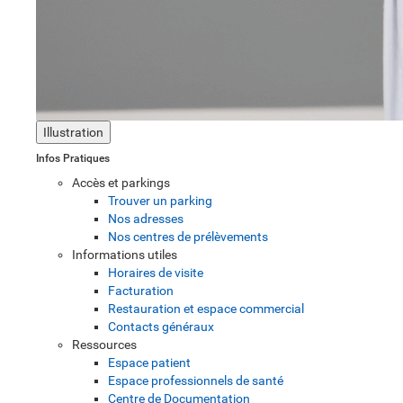
Illustration
Infos Pratiques
Accès et parkings
Trouver un parking
Nos adresses
Nos centres de prélèvements
Informations utiles
Horaires de visite
Facturation
Restauration et espace commercial
Contacts généraux
Ressources
Espace patient
Espace professionnels de santé
Centre de Documentation