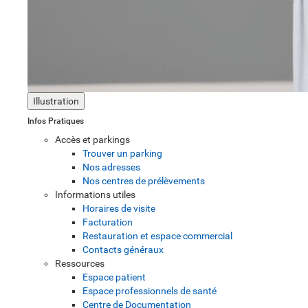
Illustration
Infos Pratiques
Accès et parkings
Trouver un parking
Nos adresses
Nos centres de prélèvements
Informations utiles
Horaires de visite
Facturation
Restauration et espace commercial
Contacts généraux
Ressources
Espace patient
Espace professionnels de santé
Centre de Documentation