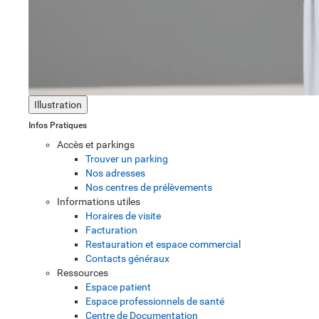
Illustration
Infos Pratiques
Accès et parkings
Trouver un parking
Nos adresses
Nos centres de prélèvements
Informations utiles
Horaires de visite
Facturation
Restauration et espace commercial
Contacts généraux
Ressources
Espace patient
Espace professionnels de santé
Centre de Documentation