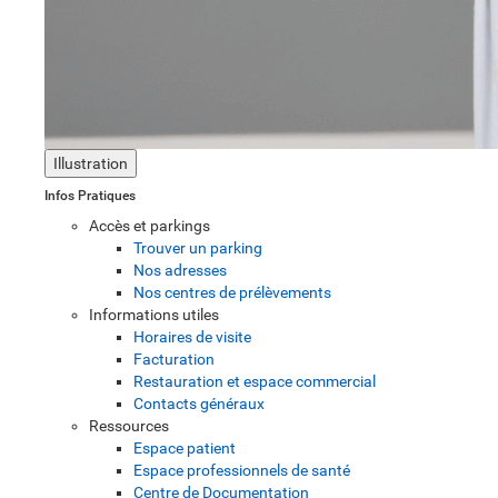
Illustration
Infos Pratiques
Accès et parkings
Trouver un parking
Nos adresses
Nos centres de prélèvements
Informations utiles
Horaires de visite
Facturation
Restauration et espace commercial
Contacts généraux
Ressources
Espace patient
Espace professionnels de santé
Centre de Documentation