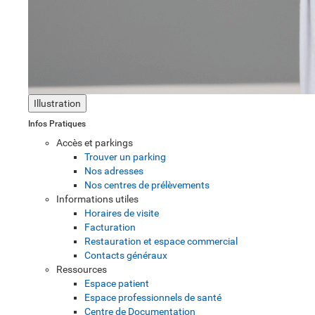
Illustration
Infos Pratiques
Accès et parkings
Trouver un parking
Nos adresses
Nos centres de prélèvements
Informations utiles
Horaires de visite
Facturation
Restauration et espace commercial
Contacts généraux
Ressources
Espace patient
Espace professionnels de santé
Centre de Documentation