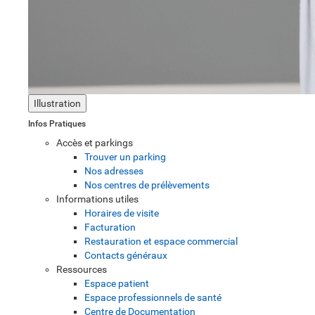
Illustration
Infos Pratiques
Accès et parkings
Trouver un parking
Nos adresses
Nos centres de prélèvements
Informations utiles
Horaires de visite
Facturation
Restauration et espace commercial
Contacts généraux
Ressources
Espace patient
Espace professionnels de santé
Centre de Documentation