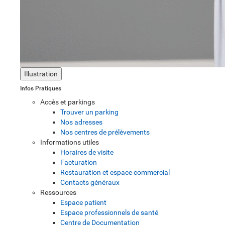
Illustration
Infos Pratiques
Accès et parkings
Trouver un parking
Nos adresses
Nos centres de prélèvements
Informations utiles
Horaires de visite
Facturation
Restauration et espace commercial
Contacts généraux
Ressources
Espace patient
Espace professionnels de santé
Centre de Documentation