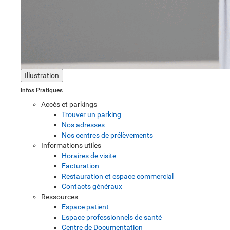
Illustration
Infos Pratiques
Accès et parkings
Trouver un parking
Nos adresses
Nos centres de prélèvements
Informations utiles
Horaires de visite
Facturation
Restauration et espace commercial
Contacts généraux
Ressources
Espace patient
Espace professionnels de santé
Centre de Documentation