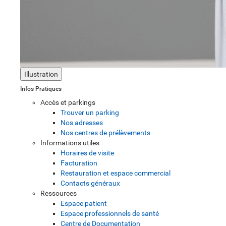
Illustration
Infos Pratiques
Accès et parkings
Trouver un parking
Nos adresses
Nos centres de prélèvements
Informations utiles
Horaires de visite
Facturation
Restauration et espace commercial
Contacts généraux
Ressources
Espace patient
Espace professionnels de santé
Centre de Documentation