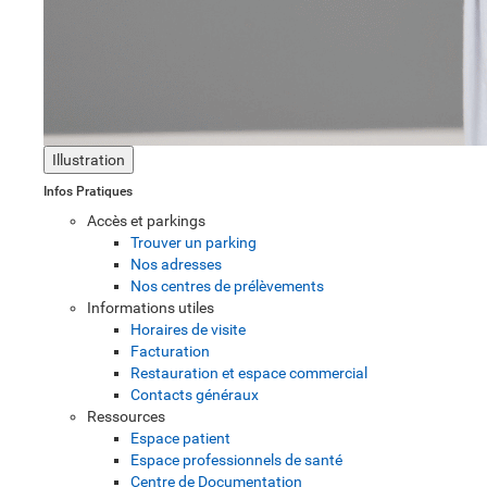
Illustration
Infos Pratiques
Accès et parkings
Trouver un parking
Nos adresses
Nos centres de prélèvements
Informations utiles
Horaires de visite
Facturation
Restauration et espace commercial
Contacts généraux
Ressources
Espace patient
Espace professionnels de santé
Centre de Documentation