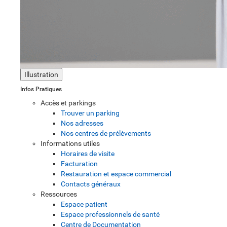
Illustration
Infos Pratiques
Accès et parkings
Trouver un parking
Nos adresses
Nos centres de prélèvements
Informations utiles
Horaires de visite
Facturation
Restauration et espace commercial
Contacts généraux
Ressources
Espace patient
Espace professionnels de santé
Centre de Documentation