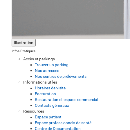
Illustration
Infos Pratiques
Accès et parkings
Trouver un parking
Nos adresses
Nos centres de prélèvements
Informations utiles
Horaires de visite
Facturation
Restauration et espace commercial
Contacts généraux
Ressources
Espace patient
Espace professionnels de santé
Centre de Documentation