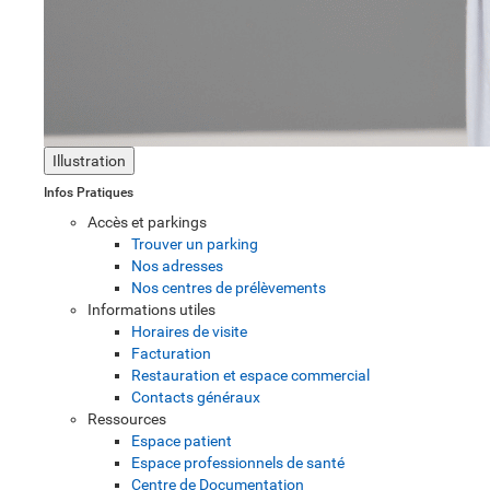
Illustration
Infos Pratiques
Accès et parkings
Trouver un parking
Nos adresses
Nos centres de prélèvements
Informations utiles
Horaires de visite
Facturation
Restauration et espace commercial
Contacts généraux
Ressources
Espace patient
Espace professionnels de santé
Centre de Documentation