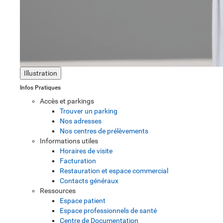
Illustration
Infos Pratiques
Accès et parkings
Trouver un parking
Nos adresses
Nos centres de prélèvements
Informations utiles
Horaires de visite
Facturation
Restauration et espace commercial
Contacts généraux
Ressources
Espace patient
Espace professionnels de santé
Centre de Documentation