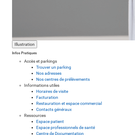
Illustration
Infos Pratiques
Accès et parkings
Trouver un parking
Nos adresses
Nos centres de prélèvements
Informations utiles
Horaires de visite
Facturation
Restauration et espace commercial
Contacts généraux
Ressources
Espace patient
Espace professionnels de santé
Centre de Documentation