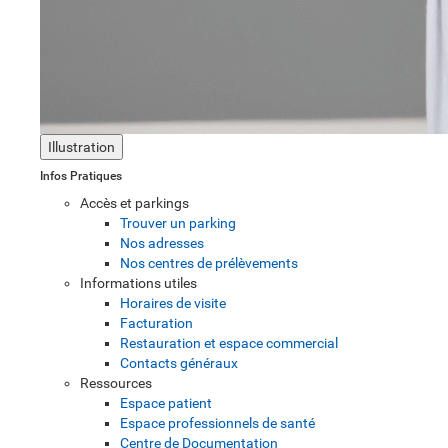
Illustration
Infos Pratiques
Accès et parkings
Trouver un parking
Nos adresses
Nos centres de prélèvements
Informations utiles
Horaires de visite
Facturation
Restauration et espace commercial
Contacts généraux
Ressources
Espace patient
Espace professionnels de santé
Centre de Documentation