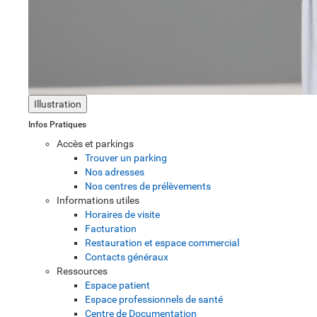
Illustration
Infos Pratiques
Accès et parkings
Trouver un parking
Nos adresses
Nos centres de prélèvements
Informations utiles
Horaires de visite
Facturation
Restauration et espace commercial
Contacts généraux
Ressources
Espace patient
Espace professionnels de santé
Centre de Documentation