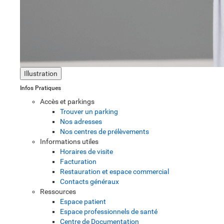
Illustration
Infos Pratiques
Accès et parkings
Trouver un parking
Nos adresses
Nos centres de prélèvements
Informations utiles
Horaires de visite
Facturation
Restauration et espace commercial
Contacts généraux
Ressources
Espace patient
Espace professionnels de santé
Centre de Documentation