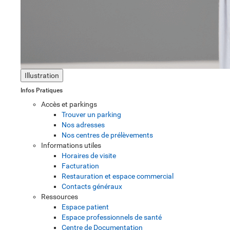
Illustration
Infos Pratiques
Accès et parkings
Trouver un parking
Nos adresses
Nos centres de prélèvements
Informations utiles
Horaires de visite
Facturation
Restauration et espace commercial
Contacts généraux
Ressources
Espace patient
Espace professionnels de santé
Centre de Documentation