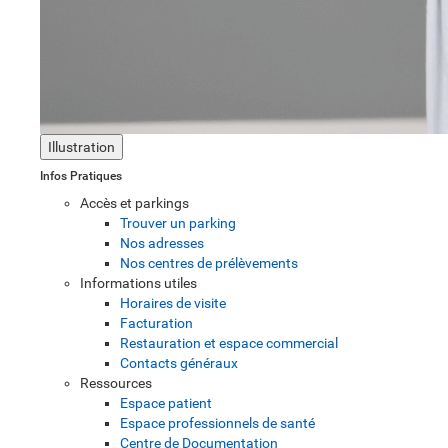
Illustration
Infos Pratiques
Accès et parkings
Trouver un parking
Nos adresses
Nos centres de prélèvements
Informations utiles
Horaires de visite
Facturation
Restauration et espace commercial
Contacts généraux
Ressources
Espace patient
Espace professionnels de santé
Centre de Documentation