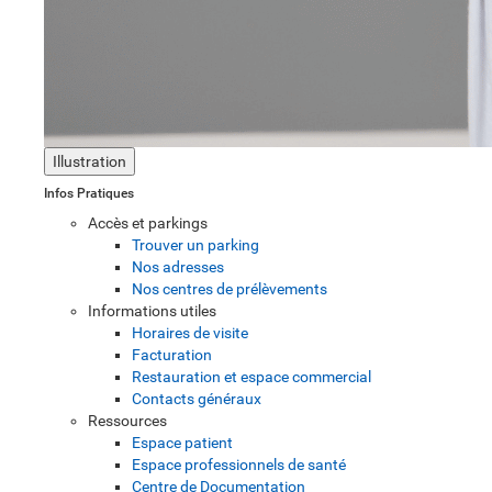
Illustration
Infos Pratiques
Accès et parkings
Trouver un parking
Nos adresses
Nos centres de prélèvements
Informations utiles
Horaires de visite
Facturation
Restauration et espace commercial
Contacts généraux
Ressources
Espace patient
Espace professionnels de santé
Centre de Documentation