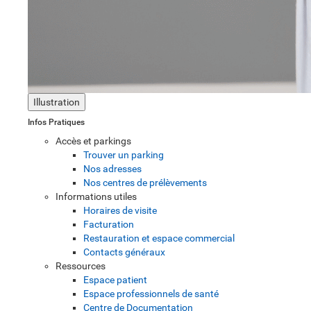
Illustration
Infos Pratiques
Accès et parkings
Trouver un parking
Nos adresses
Nos centres de prélèvements
Informations utiles
Horaires de visite
Facturation
Restauration et espace commercial
Contacts généraux
Ressources
Espace patient
Espace professionnels de santé
Centre de Documentation