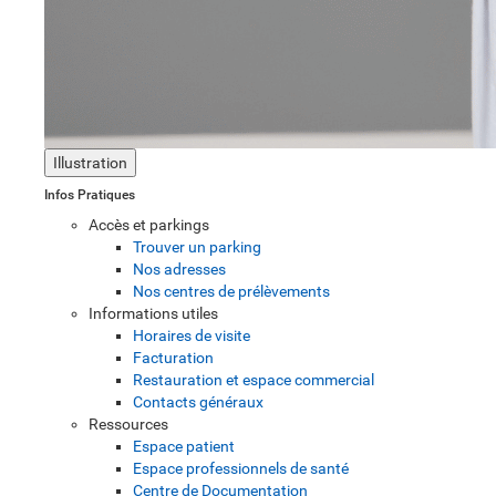
Illustration
Infos Pratiques
Accès et parkings
Trouver un parking
Nos adresses
Nos centres de prélèvements
Informations utiles
Horaires de visite
Facturation
Restauration et espace commercial
Contacts généraux
Ressources
Espace patient
Espace professionnels de santé
Centre de Documentation