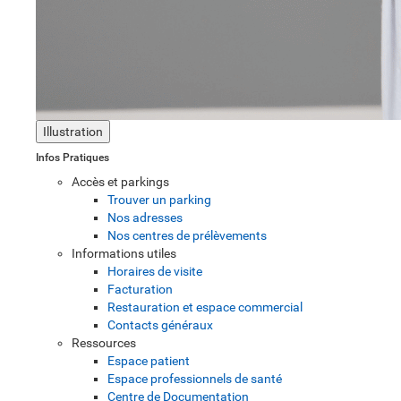
Illustration
Infos Pratiques
Accès et parkings
Trouver un parking
Nos adresses
Nos centres de prélèvements
Informations utiles
Horaires de visite
Facturation
Restauration et espace commercial
Contacts généraux
Ressources
Espace patient
Espace professionnels de santé
Centre de Documentation