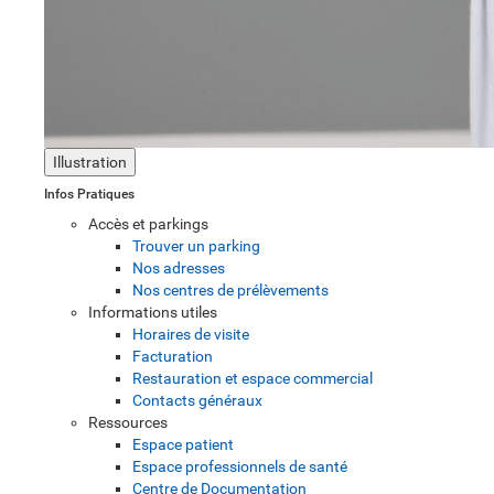
Illustration
Infos Pratiques
Accès et parkings
Trouver un parking
Nos adresses
Nos centres de prélèvements
Informations utiles
Horaires de visite
Facturation
Restauration et espace commercial
Contacts généraux
Ressources
Espace patient
Espace professionnels de santé
Centre de Documentation