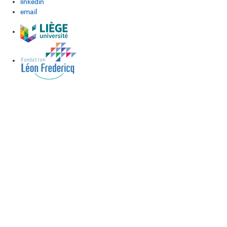
linkedin
email