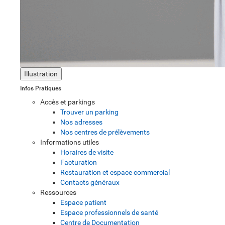
Illustration
Infos Pratiques
Accès et parkings
Trouver un parking
Nos adresses
Nos centres de prélèvements
Informations utiles
Horaires de visite
Facturation
Restauration et espace commercial
Contacts généraux
Ressources
Espace patient
Espace professionnels de santé
Centre de Documentation