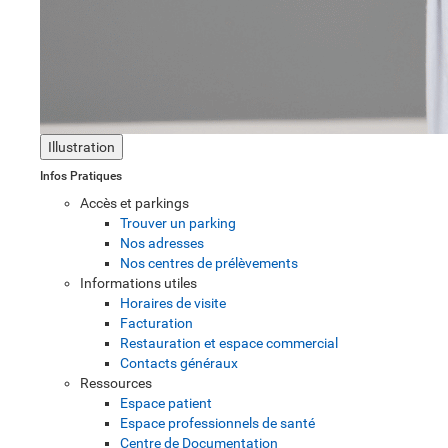
Illustration
Infos Pratiques
Accès et parkings
Trouver un parking
Nos adresses
Nos centres de prélèvements
Informations utiles
Horaires de visite
Facturation
Restauration et espace commercial
Contacts généraux
Ressources
Espace patient
Espace professionnels de santé
Centre de Documentation