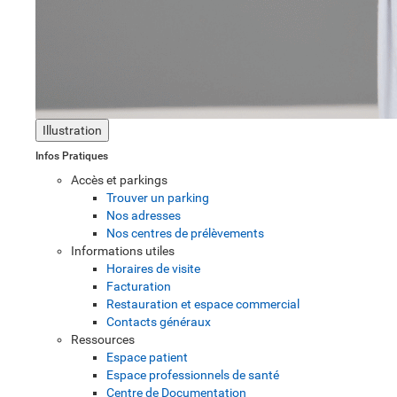
Illustration
Infos Pratiques
Accès et parkings
Trouver un parking
Nos adresses
Nos centres de prélèvements
Informations utiles
Horaires de visite
Facturation
Restauration et espace commercial
Contacts généraux
Ressources
Espace patient
Espace professionnels de santé
Centre de Documentation