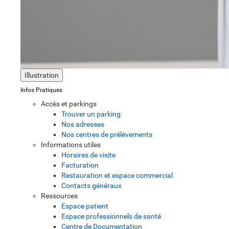
Illustration
Infos Pratiques
Accès et parkings
Trouver un parking
Nos adresses
Nos centres de prélèvements
Informations utiles
Horaires de visite
Facturation
Restauration et espace commercial
Contacts généraux
Ressources
Espace patient
Espace professionnels de santé
Centre de Documentation