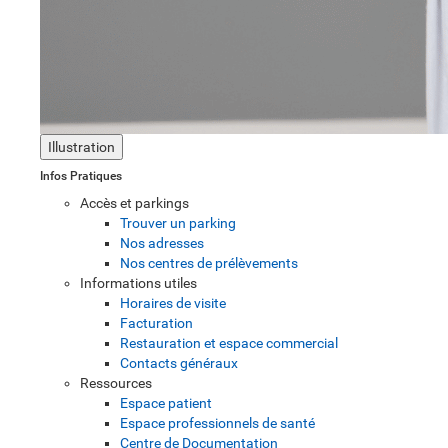
Illustration
Infos Pratiques
Accès et parkings
Trouver un parking
Nos adresses
Nos centres de prélèvements
Informations utiles
Horaires de visite
Facturation
Restauration et espace commercial
Contacts généraux
Ressources
Espace patient
Espace professionnels de santé
Centre de Documentation