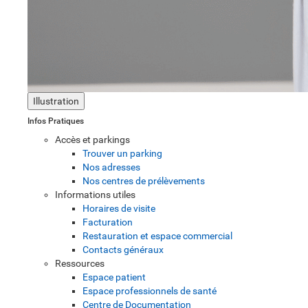
Illustration
Infos Pratiques
Accès et parkings
Trouver un parking
Nos adresses
Nos centres de prélèvements
Informations utiles
Horaires de visite
Facturation
Restauration et espace commercial
Contacts généraux
Ressources
Espace patient
Espace professionnels de santé
Centre de Documentation