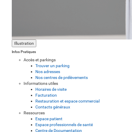
Illustration
Infos Pratiques
Accès et parkings
Trouver un parking
Nos adresses
Nos centres de prélèvements
Informations utiles
Horaires de visite
Facturation
Restauration et espace commercial
Contacts généraux
Ressources
Espace patient
Espace professionnels de santé
Centre de Documentation