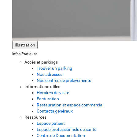
Illustration
Infos Pratiques
Accès et parkings
Trouver un parking
Nos adresses
Nos centres de prélèvements
Informations utiles
Horaires de visite
Facturation
Restauration et espace commercial
Contacts généraux
Ressources
Espace patient
Espace professionnels de santé
Centre de Documentation