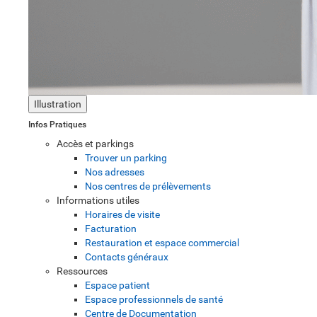
Illustration
Infos Pratiques
Accès et parkings
Trouver un parking
Nos adresses
Nos centres de prélèvements
Informations utiles
Horaires de visite
Facturation
Restauration et espace commercial
Contacts généraux
Ressources
Espace patient
Espace professionnels de santé
Centre de Documentation