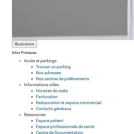
Illustration
Infos Pratiques
Accès et parkings
Trouver un parking
Nos adresses
Nos centres de prélèvements
Informations utiles
Horaires de visite
Facturation
Restauration et espace commercial
Contacts généraux
Ressources
Espace patient
Espace professionnels de santé
Centre de Documentation