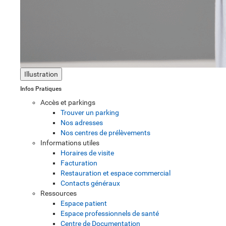
Illustration
Infos Pratiques
Accès et parkings
Trouver un parking
Nos adresses
Nos centres de prélèvements
Informations utiles
Horaires de visite
Facturation
Restauration et espace commercial
Contacts généraux
Ressources
Espace patient
Espace professionnels de santé
Centre de Documentation