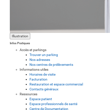
Illustration
Infos Pratiques
Accès et parkings
Trouver un parking
Nos adresses
Nos centres de prélèvements
Informations utiles
Horaires de visite
Facturation
Restauration et espace commercial
Contacts généraux
Ressources
Espace patient
Espace professionnels de santé
Centre de Documentation