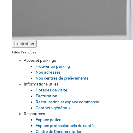
Illustration
Infos Pratiques
Accès et parkings
Trouver un parking
Nos adresses
Nos centres de prélèvements
Informations utiles
Horaires de visite
Facturation
Restauration et espace commercial
Contacts généraux
Ressources
Espace patient
Espace professionnels de santé
Centre de Documentation