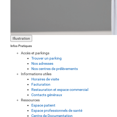
Illustration
Infos Pratiques
Accès et parkings
Trouver un parking
Nos adresses
Nos centres de prélèvements
Informations utiles
Horaires de visite
Facturation
Restauration et espace commercial
Contacts généraux
Ressources
Espace patient
Espace professionnels de santé
Centre de Documentation