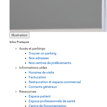
Illustration
Infos Pratiques
Accès et parkings
Trouver un parking
Nos adresses
Nos centres de prélèvements
Informations utiles
Horaires de visite
Facturation
Restauration et espace commercial
Contacts généraux
Ressources
Espace patient
Espace professionnels de santé
Centre de Documentation