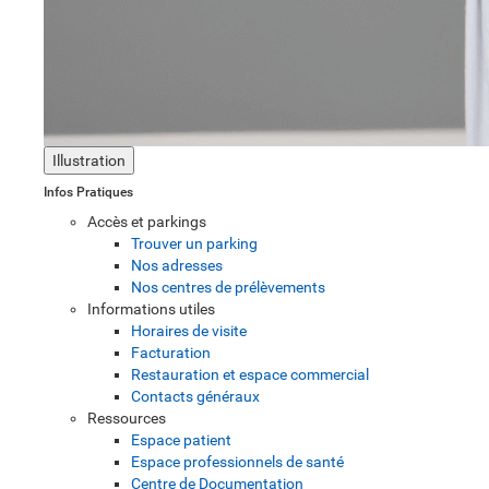
Illustration
Infos Pratiques
Accès et parkings
Trouver un parking
Nos adresses
Nos centres de prélèvements
Informations utiles
Horaires de visite
Facturation
Restauration et espace commercial
Contacts généraux
Ressources
Espace patient
Espace professionnels de santé
Centre de Documentation