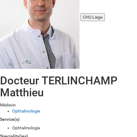
CHU Liege
Docteur TERLINCHAMP
Matthieu
Médecin
Ophtalmologie
Service(s)
Ophtalmologie
Speciality(ies)