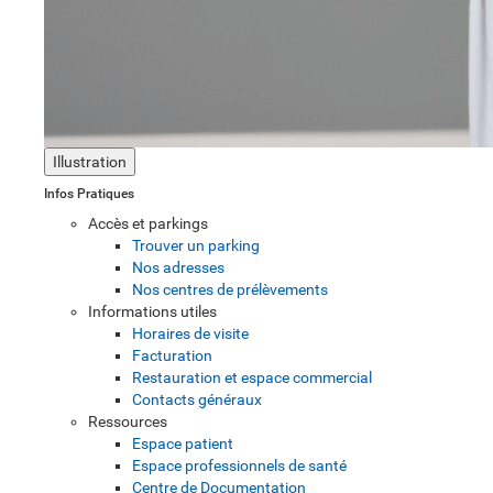
Illustration
Infos Pratiques
Accès et parkings
Trouver un parking
Nos adresses
Nos centres de prélèvements
Informations utiles
Horaires de visite
Facturation
Restauration et espace commercial
Contacts généraux
Ressources
Espace patient
Espace professionnels de santé
Centre de Documentation