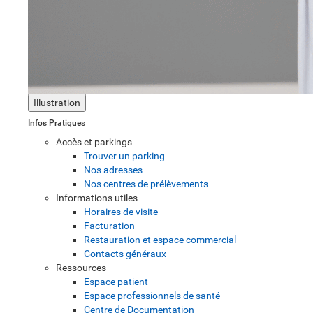
Illustration
Infos Pratiques
Accès et parkings
Trouver un parking
Nos adresses
Nos centres de prélèvements
Informations utiles
Horaires de visite
Facturation
Restauration et espace commercial
Contacts généraux
Ressources
Espace patient
Espace professionnels de santé
Centre de Documentation