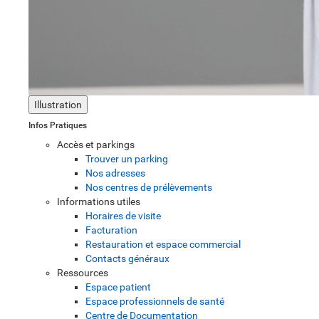
Illustration
Infos Pratiques
Accès et parkings
Trouver un parking
Nos adresses
Nos centres de prélèvements
Informations utiles
Horaires de visite
Facturation
Restauration et espace commercial
Contacts généraux
Ressources
Espace patient
Espace professionnels de santé
Centre de Documentation