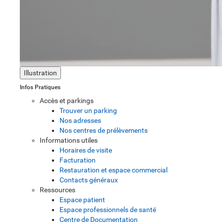
Illustration
Infos Pratiques
Accès et parkings
Trouver un parking
Nos adresses
Nos centres de prélèvements
Informations utiles
Horaires de visite
Facturation
Restauration et espace commercial
Contacts généraux
Ressources
Espace patient
Espace professionnels de santé
Centre de Documentation