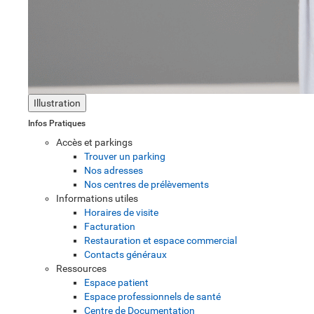
Illustration
Infos Pratiques
Accès et parkings
Trouver un parking
Nos adresses
Nos centres de prélèvements
Informations utiles
Horaires de visite
Facturation
Restauration et espace commercial
Contacts généraux
Ressources
Espace patient
Espace professionnels de santé
Centre de Documentation